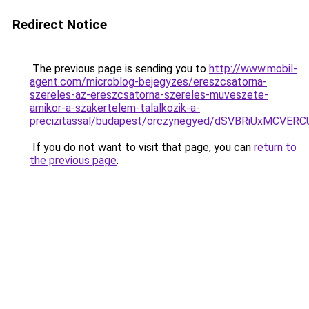
Redirect Notice
The previous page is sending you to
http://www.mobil-
agent.com/microblog-bejegyzes/ereszcsatorna-
szereles-az-ereszcsatorna-szereles-muveszete-
amikor-a-szakertelem-talalkozik-a-
precizitassal/budapest/orczynegyed/dSVBRiUxM
If you do not want to visit that page, you can
return to
the previous page
.