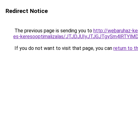
Redirect Notice
The previous page is sending you to
http://webaruhaz-ke
es-keresooptimalizalas/JTJDJUIyJTJGJTgySm4lRT
If you do not want to visit that page, you can
return to t