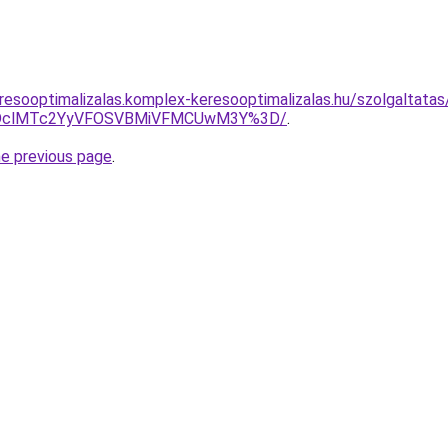
resooptimalizalas.komplex-keresooptimalizalas.hu/szolgaltatas/
YlMDclMTc2YyVFOSVBMiVFMCUwM3Y%3D/
.
he previous page
.