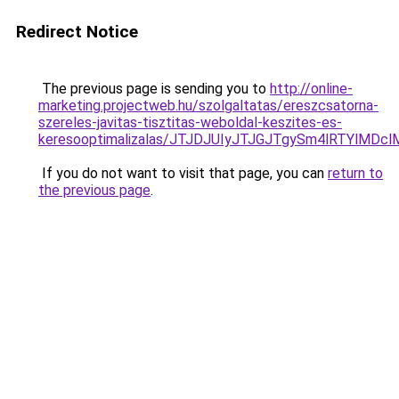
Redirect Notice
The previous page is sending you to
http://online-
marketing.projectweb.hu/szolgaltatas/ereszcsatorna-
szereles-javitas-tisztitas-weboldal-keszites-es-
keresooptimalizalas/JTJDJUIyJTJGJTgySm4lRTYlM
If you do not want to visit that page, you can
return to
the previous page
.