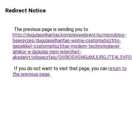
Redirect Notice
The previous page is sending you to
http://dugulaselharitas.komplexwebrent.hu/microblog-
bejegyzes/dugulaselharitas-woma-csatornatisztito-
gepekkel-csatornatisztitas-modern-technologiaval-
amikor-a-dugulas-nem-jelenthet-
akadalyt/pilisjaszfalu/QiVBOSVGMGdMJURGJTE4LS
If you do not want to visit that page, you can
return to
the previous page
.